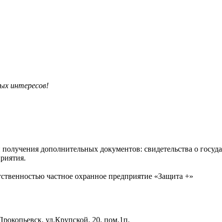
ых интересов!
 получения дополнительных документов: свидетельства о госуд
приятия.
тственностью частное охранное предприятие «Защита +»
Прокопьевск, ул.Крупской, 20, пом.1п.