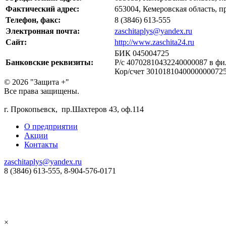
Фактический адрес:
653004, Кемеровская область, п
Телефон, факс:
8 (3846) 613-555
Электронная почта:
zaschitaplys@yandex.ru
Сайт:
http://www.zaschita24.ru
БИК 045004725
Банковские реквизиты:
Р/с 40702810432240000087 в 
Кор/счет 3010181040000000072
© 2026 "Защита +"
Все права защищены.
г. Прокопьевск, пр.Шахтеров 43, оф.114
О предприятии
Акции
Контакты
zaschitaplys@yandex.ru
8 (3846) 613-555, 8-904-576-0171
×