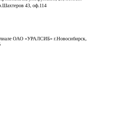
р.Шахтеров 43, оф.114
филиале ОАО «УРАЛСИБ» г.Новосибирск,
5