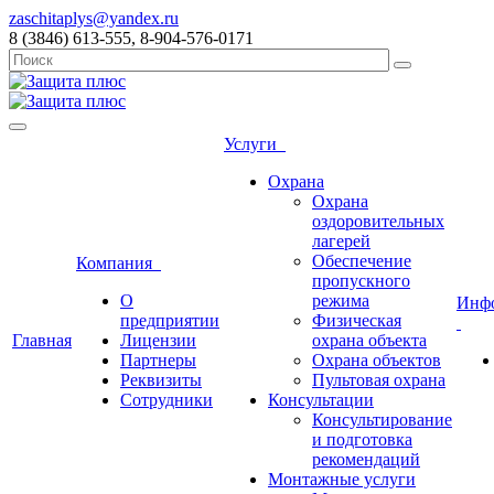
zaschitaplys@yandex.ru
8 (3846) 613-555, 8-904-576-0171
Услуги
Охрана
Охрана
оздоровительных
лагерей
Обеспечение
Компания
пропускного
О
режима
Инф
предприятии
Физическая
Главная
Лицензии
охрана объекта
Партнеры
Охрана объектов
Реквизиты
Пультовая охрана
Сотрудники
Консультации
Консультирование
и подготовка
рекомендаций
Монтажные услуги