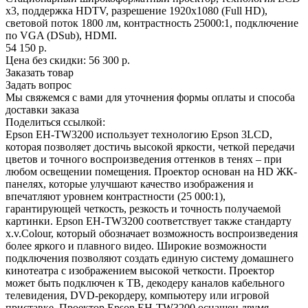
x3, поддержка HDTV, разрешение 1920x1080 (Full HD),
световой поток 1800 лм, контрастность 25000:1, подключение
по VGA (DSub), HDMI.
54 150 р.
Цена без скидки:
56 300 р.
Заказать товар
Задать вопрос
Мы свяжемся с вами для уточнения формы оплаты и способа
доставки заказа
Поделиться ссылкой:
Epson EH-TW3200 использует технологию Epson 3LCD,
которая позволяет достичь высокой яркости, четкой передачи
цветов и точного воспроизведения оттенков в тенях – при
любом освещении помещения. Проектор основан на HD ЖК-
панелях, которые улучшают качество изображения и
впечатляют уровнем контрастности (25 000:1),
гарантирующей четкость, резкость и точность получаемой
картинки. Epson EH-TW3200 соответствует также стандарту
x.v.Colour, который обозначает возможность воспроизведения
более яркого и плавного видео. Широкие возможности
подключения позволяют создать единую систему домашнего
кинотеатра с изображением высокой четкости. Проектор
может быть подключен к ТВ, декодеру каналов кабельного
телевидения, DVD-рекордеру, компьютеру или игровой
приставке. Проектор Epson EH-TW3200 оснащен двумя